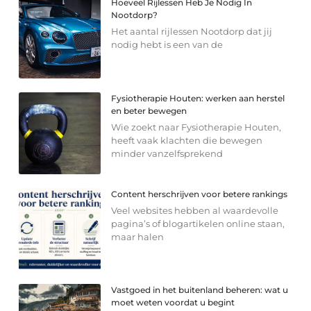
Hoeveel Rijlessen Heb Je Nodig In
Nootdorp?
Het aantal rijlessen Nootdorp dat jij
nodig hebt is een van de
Fysiotherapie Houten: werken aan herstel
en beter bewegen
Wie zoekt naar Fysiotherapie Houten,
heeft vaak klachten die bewegen
minder vanzelfsprekend
Content herschrijven voor betere rankings
Veel websites hebben al waardevolle
pagina’s of blogartikelen online staan,
maar halen
Vastgoed in het buitenland beheren: wat u
moet weten voordat u begint