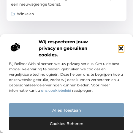
een nieuwsgierige toerist,
Winkelen
Wij respecteren jouw
privacy en gebruiken
cookies.
Bij BelindaWeb.nl nemen we uw privacy serieus. Om u de best
mogelijke ervaring te bieden, gebruiken we cookies en
vergelijkbare technologieën. Deze helpen ons te begrijpen hoe u
onze website gebruikt, zodat wij deze kunnen verbeteren en u
Van eenvoudig tot uniek – ontdek het op
gepersonaliseerde ervaringen kunnen bieden. Voor meer
Germontis.nl
informatie kunt u
ons cookiebeleid
raadplegen.
Laat je inspireren door boeiende blogs en artikelen over
alles wat het leven te bieden heeft.
Alles Toestaan
Bericht categorie
Cookies Beheren