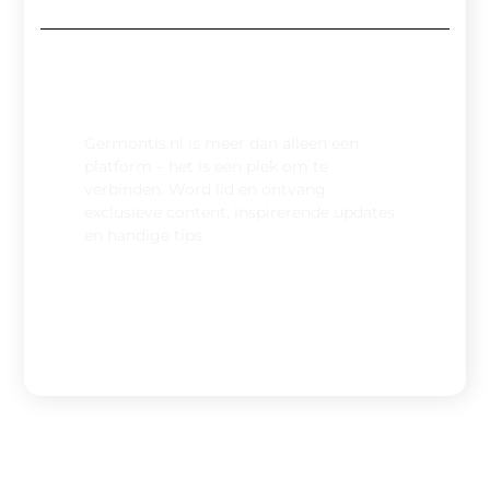
Sluit je aan bij onze community
Germontis.nl is meer dan alleen een
platform – het is een plek om te
verbinden. Word lid en ontvang
exclusieve content, inspirerende updates
en handige tips.
Registreer nu