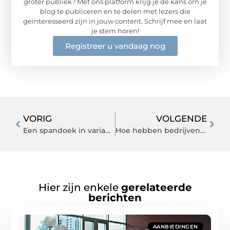
groter publiek? Met ons platform krijg je de kans om je
blog te publiceren en te delen met lezers die
geïnteresseerd zijn in jouw content. Schrijf mee en laat
je stem horen!
Registreer u vandaag nog
VORIG
VOLGENDE
Een spandoek in variant peesdoek bestellen
Hoe hebben bedrijven succes bij hun website?
Hier zijn enkele
gerelateerde
berichten
AANBIEDINGEN