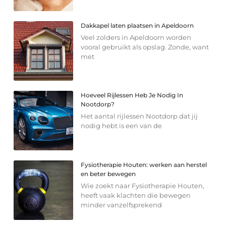
Dakkapel laten plaatsen in Apeldoorn
Veel zolders in Apeldoorn worden
vooral gebruikt als opslag. Zonde, want
met
Hoeveel Rijlessen Heb Je Nodig In
Nootdorp?
Het aantal rijlessen Nootdorp dat jij
nodig hebt is een van de
Fysiotherapie Houten: werken aan herstel
en beter bewegen
Wie zoekt naar Fysiotherapie Houten,
heeft vaak klachten die bewegen
minder vanzelfsprekend