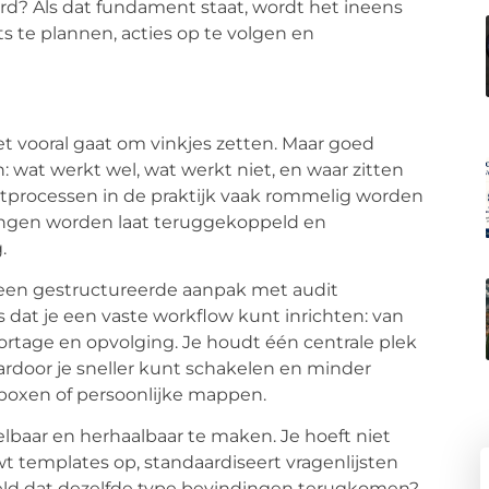
oerd? Als dat fundament staat, wordt het ineens
 te plannen, acties op te volgen en
et vooral gaat om vinkjes zetten. Maar goed
n: wat werkt wel, wat werkt niet, en waar zitten
ditprocessen in de praktijk vaak rommelig worden
dingen worden laat teruggekoppeld en
.
 een gestructureerde aanpak met
audit
s dat je een vaste workflow kunt inrichten: van
ortage en opvolging. Je houdt één centrale plek
rdoor je sneller kunt schakelen en minder
lboxen of persoonlijke mappen.
lbaar en herhaalbaar te maken. Je hoeft niet
wt templates op, standaardiseert vragenlijsten
rbeeld dat dezelfde type bevindingen terugkomen?