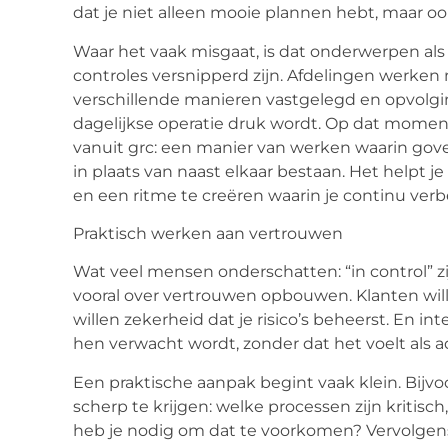
dat je niet alleen mooie plannen hebt, maar ook
Waar het vaak misgaat, is dat onderwerpen als
controles versnipperd zijn. Afdelingen werken
verschillende manieren vastgelegd en opvolgi
dagelijkse operatie druk wordt. Op dat momen
vanuit
grc
: een manier van werken waarin
gov
in plaats van naast elkaar bestaan. Het helpt j
en een ritme te creëren waarin je continu verb
Praktisch werken aan vertrouwen
Wat veel mensen onderschatten: “in control” zij
vooral over vertrouwen opbouwen. Klanten will
willen zekerheid dat je risico’s beheerst. En i
hen verwacht wordt, zonder dat het voelt als a
Een praktische aanpak begint vaak klein. Bijvoo
scherp te krijgen: welke processen zijn kritis
heb je nodig om dat te voorkomen? Vervolgens