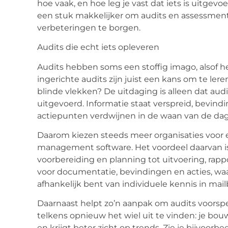
hoe vaak, en hoe leg je vast dat iets is uitgev
een stuk makkelijker om audits en assessments
verbeteringen te borgen.
Audits die echt iets opleveren
Audits hebben soms een stoffig imago, alsof h
ingerichte audits zijn juist een kans om te lere
blinde vlekken? De uitdaging is alleen dat au
uitgevoerd. Informatie staat verspreid, bevin
actiepunten verdwijnen in de waan van de dag
Daarom kiezen steeds meer organisaties voor
management software
. Het voordeel daarvan i
voorbereiding en planning tot uitvoering, rapp
voor documentatie, bevindingen en acties, waa
afhankelijk bent van individuele kennis in mai
Daarnaast helpt zo’n aanpak om audits voorspe
telkens opnieuw het wiel uit te vinden: je bou
en krijgt beter zicht op trends. Zie je bijvoo