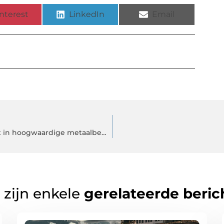
nterest
LinkedIn
Email
Specialistische toepassingen van metaal op maat in hoogwaardige metaalbewerking
 zijn enkele
gerelateerde beric