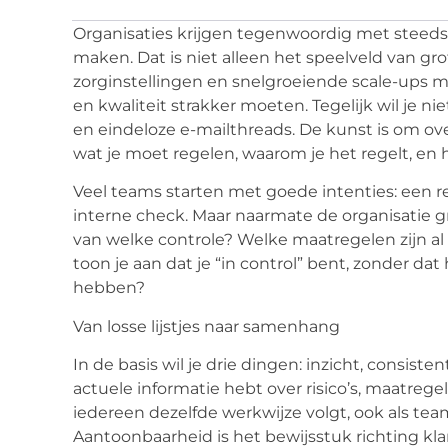
Organisaties krijgen tegenwoordig met steeds 
maken. Dat is niet alleen het speelveld van gr
zorginstellingen en snelgroeiende
scale
-ups m
en kwaliteit strakker moeten. Tegelijk wil je 
en eindeloze e-
mailthreads
. De kunst is om ov
wat je moet regelen, waarom je het regelt, en h
Veel teams starten met goede intenties: een reg
interne check. Maar naarmate de organisatie gr
van welke controle? Welke maatregelen zijn al 
toon je aan dat je “in control” bent, zonder dat 
hebben?
Van losse lijstjes naar samenhang
In de basis wil je drie dingen: inzicht, consist
actuele informatie hebt over risico’s, maatrege
iedereen dezelfde werkwijze volgt, ook als tea
Aantoonbaarheid is het bewijsstuk richting kl