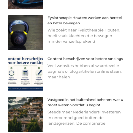
Fysiotherapie Houten: werken aan herstel
en beter bewegen
Wie zoekt naar Fysiotherapie Houten,
heeft vaak klachten die bewegen
minder vanzelfsprekend
Content herschrijven voor betere rankings
Veel websites hebben al waardevolle
pagina’s of blogartikelen online staan,
maar halen
Vastgoed in het buitenland beheren: wat u
moet weten voordat u begint
Steeds meer Nederlanders investeren
in onroerend goed buiten de
landsgrenzen. De combinatie