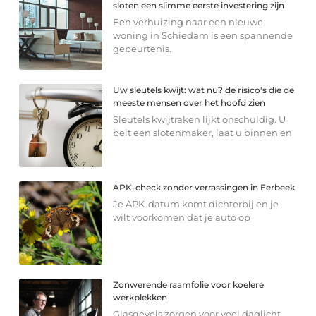
sloten een slimme eerste investering zijn
Een verhuizing naar een nieuwe
woning in Schiedam is een spannende
gebeurtenis.
Uw sleutels kwijt: wat nu? de risico's die de
meeste mensen over het hoofd zien
Sleutels kwijtraken lijkt onschuldig. U
belt een slotenmaker, laat u binnen en
APK-check zonder verrassingen in Eerbeek
Je APK-datum komt dichterbij en je
wilt voorkomen dat je auto op
Zonwerende raamfolie voor koelere
werkplekken
Glasgevels zorgen voor veel daglicht,