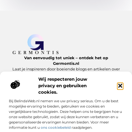
Van eenvoudig tot uniek – ontdek het op
Germontis.nl
Laat je inspireren door boeiende blogs en artikelen over
alles wat het leven te bieden heeft.
Wij respecteren jouw
privacy en gebruiken
Bericht categorie
cookies.
Bij BelindaWeb.nl nemen we uw privacy serieus. Om u de best
mogelijke ervaring te bieden, gebruiken we cookies en
Onze informatie
vergelijkbare technologieën. Deze helpen ons te begrijpen hoe u
onze website gebruikt, zodat wij deze kunnen verbeteren en u
Linkbuilding is geen trucje – het is digitale reputatie opbouwen
Extra geld verdienen is niet moeilijk – als je weet waar je moet beginnen
gepersonaliseerde ervaringen kunnen bieden. Voor meer
informatie kunt u
ons cookiebeleid
raadplegen.