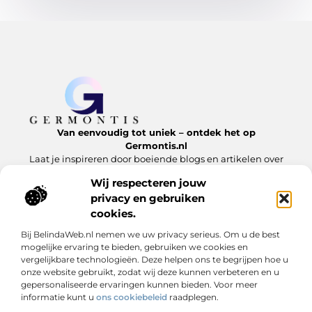
Van eenvoudig tot uniek – ontdek het op
Germontis.nl
Laat je inspireren door boeiende blogs en artikelen over
alles wat het leven te bieden heeft.
Wij respecteren jouw
privacy en gebruiken
Bericht categorie
cookies.
Bij BelindaWeb.nl nemen we uw privacy serieus. Om u de best
mogelijke ervaring te bieden, gebruiken we cookies en
Onze informatie
vergelijkbare technologieën. Deze helpen ons te begrijpen hoe u
onze website gebruikt, zodat wij deze kunnen verbeteren en u
Linkbuilding is geen trucje – het is digitale reputatie opbouwen
Extra geld verdienen is niet moeilijk – als je weet waar je moet beginnen
gepersonaliseerde ervaringen kunnen bieden. Voor meer
informatie kunt u
ons cookiebeleid
raadplegen.