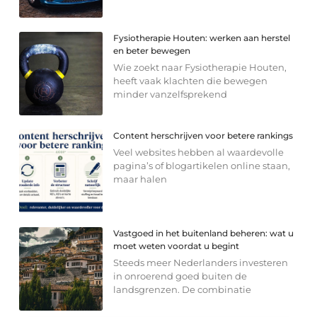
Fysiotherapie Houten: werken aan herstel
en beter bewegen
Wie zoekt naar Fysiotherapie Houten,
heeft vaak klachten die bewegen
minder vanzelfsprekend
Content herschrijven voor betere rankings
Veel websites hebben al waardevolle
pagina’s of blogartikelen online staan,
maar halen
Vastgoed in het buitenland beheren: wat u
moet weten voordat u begint
Steeds meer Nederlanders investeren
in onroerend goed buiten de
landsgrenzen. De combinatie