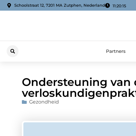
Schoolstraat 12, 7201 MA Zutphen, Nederland
11:20:16
Partners
Ondersteuning van 
verloskundigenprakt
Gezondheid