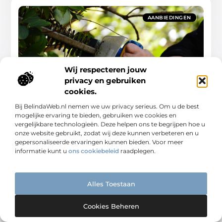
AANBIEDINGEN
Wij respecteren jouw
privacy en gebruiken
De onvertelde geschiedenis van Steffens
cookies.
De beginjaren van Steffens Laten we een reis maken
naar de oorsprong van Steffens. Het verhaal begint in
Bij BelindaWeb.nl nemen we uw privacy serieus. Om u de best
een klein dorpje waar passie en vakmanschap
mogelijke ervaring te bieden, gebruiken we cookies en
vergelijkbare technologieën. Deze helpen ons te begrijpen hoe u
Aanbiedingen
onze website gebruikt, zodat wij deze kunnen verbeteren en u
gepersonaliseerde ervaringen kunnen bieden. Voor meer
informatie kunt u
ons cookiebeleid
raadplegen.
Alles Toestaan
AANBIEDINGEN
Cookies Beheren