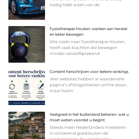
nodig hebt is een van de
Fysiotherapie Houten: werken aan herstel
en beter bewegen
Wie zoekt naar Fysiotherapie Houten,
heeft vaak klachten die bewegen
minder vanzelfsprekend
Content herschrijven voor betere rankings
Veel websites hebben al waardevolle
pagina’s of blogartikelen online staan,
maar halen
Vastgoed in het buitenland beheren: wat u
moet weten voordat u begint
Steeds meer Nederlanders investeren
in onroerend goed buiten de
landsgrenzen. De combinatie