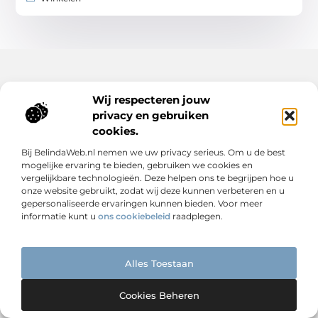
Wij respecteren jouw
privacy en gebruiken
cookies.
Bij BelindaWeb.nl nemen we uw privacy serieus. Om u de best
Van eenvoudig tot uniek – ontdek het op
mogelijke ervaring te bieden, gebruiken we cookies en
Germontis.nl
vergelijkbare technologieën. Deze helpen ons te begrijpen hoe u
Laat je inspireren door boeiende blogs en artikelen over
onze website gebruikt, zodat wij deze kunnen verbeteren en u
alles wat het leven te bieden heeft.
gepersonaliseerde ervaringen kunnen bieden. Voor meer
informatie kunt u
ons cookiebeleid
raadplegen.
Bericht categorie
Alles Toestaan
Onze informatie
Cookies Beheren
Linkbuilding is geen trucje – het is digitale reputatie opbouwen
Extra geld verdienen is niet moeilijk – als je weet waar je moet beginnen