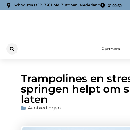
Schoolstraat 12, 7201 MA Zutphen, Nederland
01:22:54
Partners
Trampolines en stre
springen helpt om s
laten
Aanbiedingen