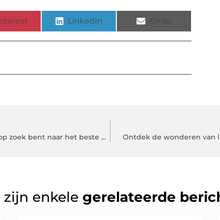
nterest
LinkedIn
Email
Matras Informatie: alles wat je moet weten als je op zoek bent naar het beste matras
Ontdek de wonderen van la
 zijn enkele
gerelateerde beric