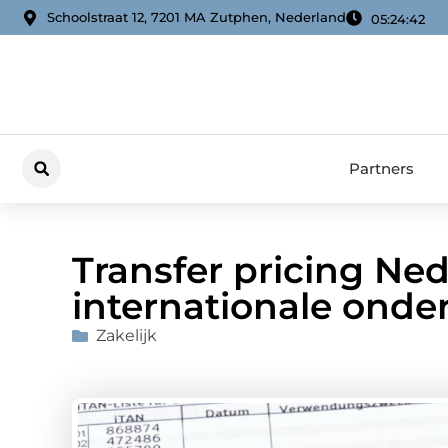
Schoolstraat 12, 7201 MA Zutphen, Nederland
05:24:43
Partners
Transfer pricing Ne
internationale ond
Zakelijk