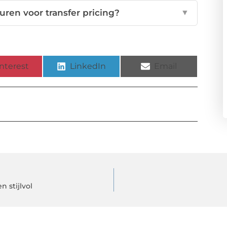
uren voor transfer pricing?
▼
nterest
LinkedIn
Email
n stijlvol