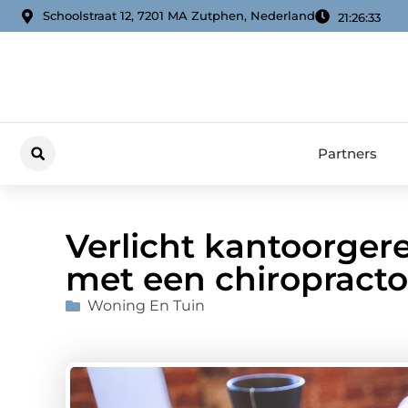
Schoolstraat 12, 7201 MA Zutphen, Nederland
21:26:35
Partners
Verlicht kantoorger
met een chiropracto
Woning En Tuin