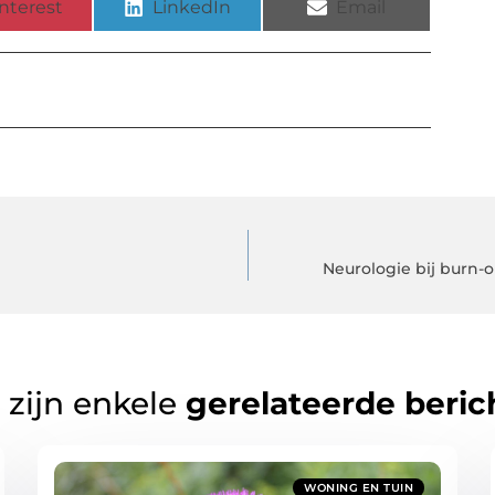
nterest
LinkedIn
Email
Neurologie bij burn-o
 zijn enkele
gerelateerde beric
WONING EN TUIN