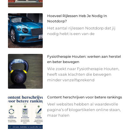
Hoeveel Rijlessen Heb Je Nodig In
Nootdorp?
Het aantal rijlessen Nootdorp dat jij
nodig hebt is een van de
Fysiotherapie Houten: werken aan herstel
en beter bewegen
Wie zoekt naar Fysiotherapie Houten,
heeft vaak klachten die bewegen
minder vanzelfsprekend
Content herschrijven voor betere rankings
Veel websites hebben al waardevolle
pagina’s of blogartikelen online staan,
maar halen