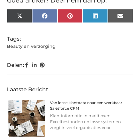
Goed artikel? Deel hem dan op:
X
Facebook
Pinterest
LinkedIn
Email
(Twitter)
Tags:
Beauty en verzorging
Delen:
Laatste Bericht
Van losse klantdata naar een werkbaar
Salesforce CRM
Klantinformatie in mailboxen,
Excelbestanden en losse systemen
zorgt in veel organisaties voor