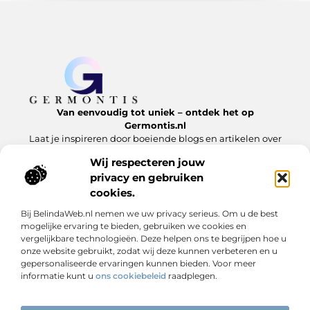
Van eenvoudig tot uniek – ontdek het op
Germontis.nl
Laat je inspireren door boeiende blogs en artikelen over
alles wat het leven te bieden heeft.
Wij respecteren jouw
privacy en gebruiken
Bericht categorie
cookies.
Bij BelindaWeb.nl nemen we uw privacy serieus. Om u de best
mogelijke ervaring te bieden, gebruiken we cookies en
Onze informatie
vergelijkbare technologieën. Deze helpen ons te begrijpen hoe u
onze website gebruikt, zodat wij deze kunnen verbeteren en u
Linkbuilding is geen trucje – het is digitale reputatie opbouwen
Extra geld verdienen is niet moeilijk – als je weet waar je moet beginnen
gepersonaliseerde ervaringen kunnen bieden. Voor meer
informatie kunt u
ons cookiebeleid
raadplegen.