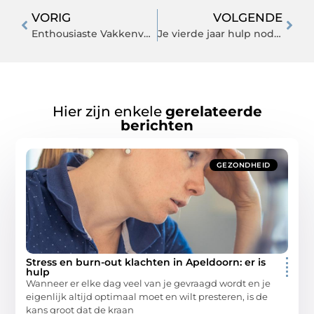
VORIG
VOLGENDE
Enthousiaste Vakkenvuller Opglabbeek m/v zowel Full-time als Part-time
Je vierde jaar hulp nodig van een scriptiebegeleider HBO?
Hier zijn enkele
gerelateerde
berichten
GEZONDHEID
Stress en burn-out klachten in Apeldoorn: er is
hulp
Wanneer er elke dag veel van je gevraagd wordt en je
eigenlijk altijd optimaal moet en wilt presteren, is de
kans groot dat de kraan