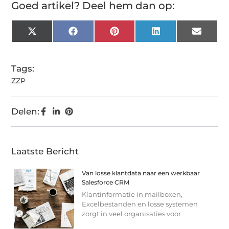
Goed artikel? Deel hem dan op:
X
Facebook
Pinterest
LinkedIn
Email
(Twitter)
Tags:
ZZP
Delen:
Laatste Bericht
Van losse klantdata naar een werkbaar
Salesforce CRM
Klantinformatie in mailboxen,
Excelbestanden en losse systemen
zorgt in veel organisaties voor