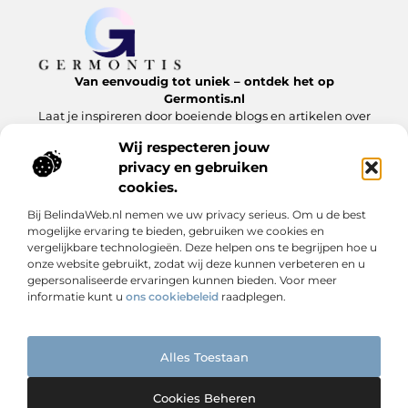
Van eenvoudig tot uniek – ontdek het op
Germontis.nl
Laat je inspireren door boeiende blogs en artikelen over
alles wat het leven te bieden heeft.
Wij respecteren jouw
privacy en gebruiken
Bericht categorie
cookies.
Bij BelindaWeb.nl nemen we uw privacy serieus. Om u de best
mogelijke ervaring te bieden, gebruiken we cookies en
Onze informatie
vergelijkbare technologieën. Deze helpen ons te begrijpen hoe u
onze website gebruikt, zodat wij deze kunnen verbeteren en u
Linkbuilding is geen trucje – het is digitale reputatie opbouwen
Extra geld verdienen is niet moeilijk – als je weet waar je moet beginnen
gepersonaliseerde ervaringen kunnen bieden. Voor meer
informatie kunt u
ons cookiebeleid
raadplegen.
Alles Toestaan
Website index
Cookiebeleid (EU)
@2025 www.germontis.nl. All Right Reserved.
Cookies Beheren