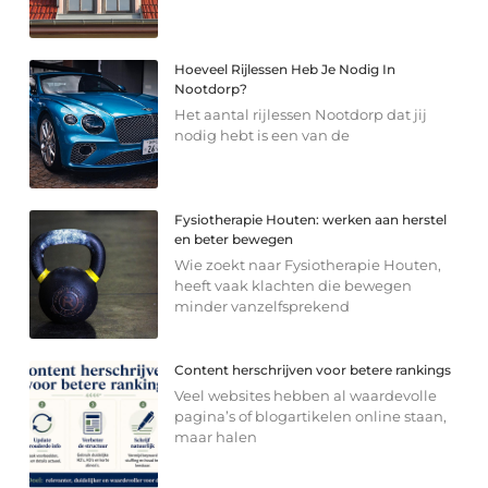
Hoeveel Rijlessen Heb Je Nodig In
Nootdorp?
Het aantal rijlessen Nootdorp dat jij
nodig hebt is een van de
Fysiotherapie Houten: werken aan herstel
en beter bewegen
Wie zoekt naar Fysiotherapie Houten,
heeft vaak klachten die bewegen
minder vanzelfsprekend
Content herschrijven voor betere rankings
Veel websites hebben al waardevolle
pagina’s of blogartikelen online staan,
maar halen