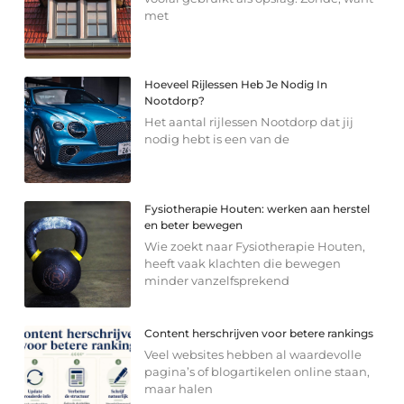
met
Hoeveel Rijlessen Heb Je Nodig In
Nootdorp?
Het aantal rijlessen Nootdorp dat jij
nodig hebt is een van de
Fysiotherapie Houten: werken aan herstel
en beter bewegen
Wie zoekt naar Fysiotherapie Houten,
heeft vaak klachten die bewegen
minder vanzelfsprekend
Content herschrijven voor betere rankings
Veel websites hebben al waardevolle
pagina’s of blogartikelen online staan,
maar halen