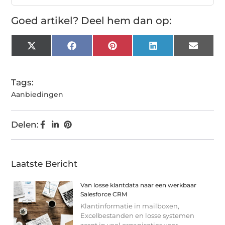
Goed artikel? Deel hem dan op:
X
Facebook
Pinterest
LinkedIn
Email
(Twitter)
Tags:
Aanbiedingen
Delen:
Laatste Bericht
Van losse klantdata naar een werkbaar
Salesforce CRM
Klantinformatie in mailboxen,
Excelbestanden en losse systemen
zorgt in veel organisaties voor