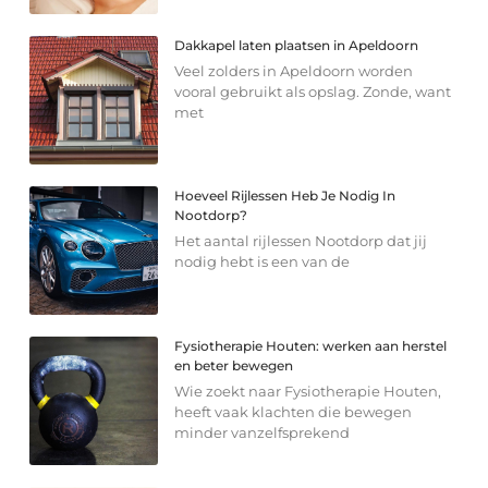
Dakkapel laten plaatsen in Apeldoorn
Veel zolders in Apeldoorn worden
vooral gebruikt als opslag. Zonde, want
met
Hoeveel Rijlessen Heb Je Nodig In
Nootdorp?
Het aantal rijlessen Nootdorp dat jij
nodig hebt is een van de
Fysiotherapie Houten: werken aan herstel
en beter bewegen
Wie zoekt naar Fysiotherapie Houten,
heeft vaak klachten die bewegen
minder vanzelfsprekend