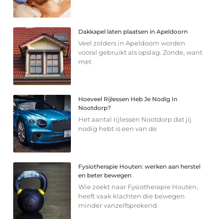
Dakkapel laten plaatsen in Apeldoorn
Veel zolders in Apeldoorn worden
vooral gebruikt als opslag. Zonde, want
met
Hoeveel Rijlessen Heb Je Nodig In
Nootdorp?
Het aantal rijlessen Nootdorp dat jij
nodig hebt is een van de
Fysiotherapie Houten: werken aan herstel
en beter bewegen
Wie zoekt naar Fysiotherapie Houten,
heeft vaak klachten die bewegen
minder vanzelfsprekend