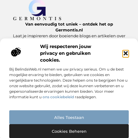
Van eenvoudig tot uniek – ontdek het op
Germontis.nl
Laat je inspireren door boeiende blogs en artikelen over
alles wat het leven te bieden heeft.
Wij respecteren jouw
privacy en gebruiken
Bericht categorie
cookies.
Bij BelindaWeb.nl nemen we uw privacy serieus. Om u de best
mogelijke ervaring te bieden, gebruiken we cookies en
Onze informatie
vergelijkbare technologieën. Deze helpen ons te begrijpen hoe u
onze website gebruikt, zodat wij deze kunnen verbeteren en u
Linkbuilding is geen trucje – het is digitale reputatie opbouwen
Extra geld verdienen is niet moeilijk – als je weet waar je moet beginnen
gepersonaliseerde ervaringen kunnen bieden. Voor meer
informatie kunt u
ons cookiebeleid
raadplegen.
Alles Toestaan
Website index
Cookiebeleid (EU)
@2025 www.germontis.nl. All Right Reserved.
Cookies Beheren