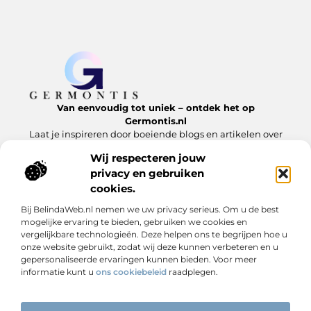
Van eenvoudig tot uniek – ontdek het op
Germontis.nl
Laat je inspireren door boeiende blogs en artikelen over
alles wat het leven te bieden heeft.
Wij respecteren jouw
privacy en gebruiken
Bericht categorie
cookies.
Bij BelindaWeb.nl nemen we uw privacy serieus. Om u de best
mogelijke ervaring te bieden, gebruiken we cookies en
Onze informatie
vergelijkbare technologieën. Deze helpen ons te begrijpen hoe u
onze website gebruikt, zodat wij deze kunnen verbeteren en u
Linkbuilding is geen trucje – het is digitale reputatie opbouwen
Extra geld verdienen is niet moeilijk – als je weet waar je moet beginnen
gepersonaliseerde ervaringen kunnen bieden. Voor meer
informatie kunt u
ons cookiebeleid
raadplegen.