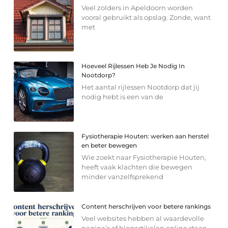
Veel zolders in Apeldoorn worden
vooral gebruikt als opslag. Zonde, want
met
Hoeveel Rijlessen Heb Je Nodig In
Nootdorp?
Het aantal rijlessen Nootdorp dat jij
nodig hebt is een van de
Fysiotherapie Houten: werken aan herstel
en beter bewegen
Wie zoekt naar Fysiotherapie Houten,
heeft vaak klachten die bewegen
minder vanzelfsprekend
Content herschrijven voor betere rankings
Veel websites hebben al waardevolle
pagina’s of blogartikelen online staan,