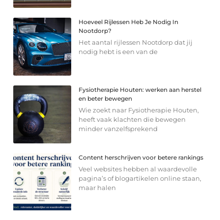
Hoeveel Rijlessen Heb Je Nodig In
Nootdorp?
Het aantal rijlessen Nootdorp dat jij
nodig hebt is een van de
Fysiotherapie Houten: werken aan herstel
en beter bewegen
Wie zoekt naar Fysiotherapie Houten,
heeft vaak klachten die bewegen
minder vanzelfsprekend
Content herschrijven voor betere rankings
Veel websites hebben al waardevolle
pagina’s of blogartikelen online staan,
maar halen