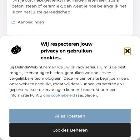
beton, steen of keramiek, dan weet je hoe belangrijk het
is om het juiste gereedschap
Aanbiedingen
Wij respecteren jouw
privacy en gebruiken
cookies.
Bij BelindaWeb.nl nemen we uw privacy serieus. Om u de best
mogelijke ervaring te bieden, gebruiken we cookies en
vergelijkbare technologieën. Deze helpen ons te begrijpen hoe u
onze website gebruikt, zodat wij deze kunnen verbeteren en u
gepersonaliseerde ervaringen kunnen bieden. Voor meer
informatie kunt u
ons cookiebeleid
raadplegen.
Van eenvoudig tot uniek – ontdek het op
Germontis.nl
Laat je inspireren door boeiende blogs en artikelen over
Alles Toestaan
alles wat het leven te bieden heeft.
Cookies Beheren
Bericht categorie