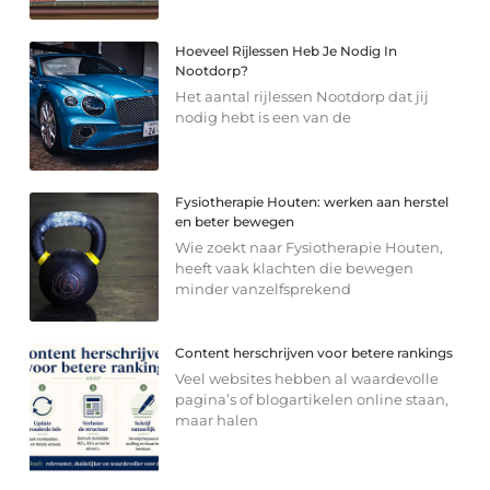
Hoeveel Rijlessen Heb Je Nodig In
Nootdorp?
Het aantal rijlessen Nootdorp dat jij
nodig hebt is een van de
Fysiotherapie Houten: werken aan herstel
en beter bewegen
Wie zoekt naar Fysiotherapie Houten,
heeft vaak klachten die bewegen
minder vanzelfsprekend
Content herschrijven voor betere rankings
Veel websites hebben al waardevolle
pagina’s of blogartikelen online staan,
maar halen