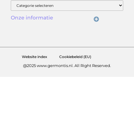
Onze informatie
Linkbuilding is geen trucje – het is digitale reputatie opbouwen
Extra geld verdienen is niet moeilijk – als je weet waar je moet beginnen
Website index
Cookiebeleid (EU)
@2025 www.germontis.nl. All Right Reserved.