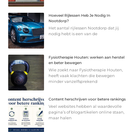
Hoeveel Rijlessen Heb Je Nodig In
Nootdorp?
Het aantal rijlessen Nootdorp dat jij
nodig hebt is een van de
Fysiotherapie Houten: werken aan herstel
en beter bewegen
Wie zoekt naar Fysiotherapie Houten,
heeft vaak klachten die bewegen
minder vanzelfsprekend
Content herschrijven voor betere rankings
Veel websites hebben al waardevolle
pagina’s of blogartikelen online staan,
maar halen