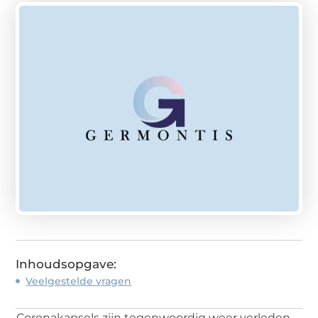
Inhoudsopgave:
Veelgestelde vragen
Coronakapsels zijn tegenwoordig weer verleden