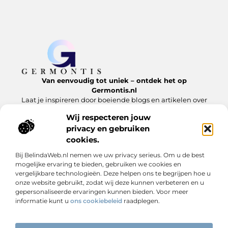
Van eenvoudig tot uniek – ontdek het op
Germontis.nl
Laat je inspireren door boeiende blogs en artikelen over
alles wat het leven te bieden heeft.
Wij respecteren jouw
privacy en gebruiken
Bericht categorie
cookies.
Bij BelindaWeb.nl nemen we uw privacy serieus. Om u de best
mogelijke ervaring te bieden, gebruiken we cookies en
Onze informatie
vergelijkbare technologieën. Deze helpen ons te begrijpen hoe u
onze website gebruikt, zodat wij deze kunnen verbeteren en u
Linkbuilding is geen trucje – het is digitale reputatie opbouwen
Extra geld verdienen is niet moeilijk – als je weet waar je moet beginnen
gepersonaliseerde ervaringen kunnen bieden. Voor meer
informatie kunt u
ons cookiebeleid
raadplegen.