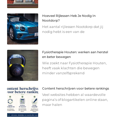
Hoeveel Rijlessen Heb Je Nodig In
Nootdorp?
Het aantal rijlessen Nootdorp dat jij
nodig hebt is een van de
Fysiotherapie Houten: werken aan herstel
en beter bewegen
Wie zoekt naar Fysiotherapie Houten,
heeft vaak klachten die bewegen
minder vanzelfsprekend
Content herschrijven voor betere rankings
Veel websites hebben al waardevolle
pagina’s of blogartikelen online staan,
maar halen