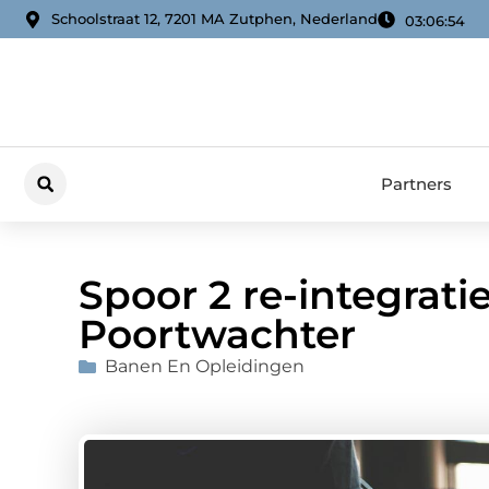
Schoolstraat 12, 7201 MA Zutphen, Nederland
03:06:56
Partners
Spoor 2 re-integrat
Poortwachter
Banen En Opleidingen