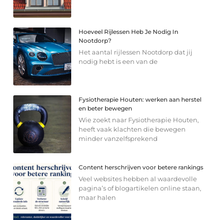
Hoeveel Rijlessen Heb Je Nodig In
Nootdorp?
Het aantal rijlessen Nootdorp dat jij
nodig hebt is een van de
Fysiotherapie Houten: werken aan herstel
en beter bewegen
Wie zoekt naar Fysiotherapie Houten,
heeft vaak klachten die bewegen
minder vanzelfsprekend
Content herschrijven voor betere rankings
Veel websites hebben al waardevolle
pagina’s of blogartikelen online staan,
maar halen