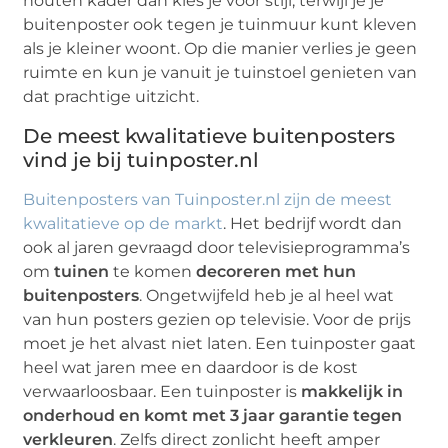
houten kader dan kies je voor stijl, terwijl je je
buitenposter ook tegen je tuinmuur kunt kleven
als je kleiner woont. Op die manier verlies je geen
ruimte en kun je vanuit je tuinstoel genieten van
dat prachtige uitzicht.
De meest kwalitatieve buitenposters
vind je bij tuinposter.nl
Buitenposters van Tuinposter.nl zijn de meest
kwalitatieve op de markt
. Het bedrijf wordt dan
ook al jaren gevraagd door televisieprogramma’s
om
tuinen
te komen
decoreren met hun
buitenposters
. Ongetwijfeld heb je al heel wat
van hun posters gezien op televisie. Voor de prijs
moet je het alvast niet laten. Een tuinposter gaat
heel wat jaren mee en daardoor is de kost
verwaarloosbaar. Een tuinposter is
makkelijk in
onderhoud en komt met 3 jaar garantie tegen
verkleuren
. Zelfs direct zonlicht heeft amper