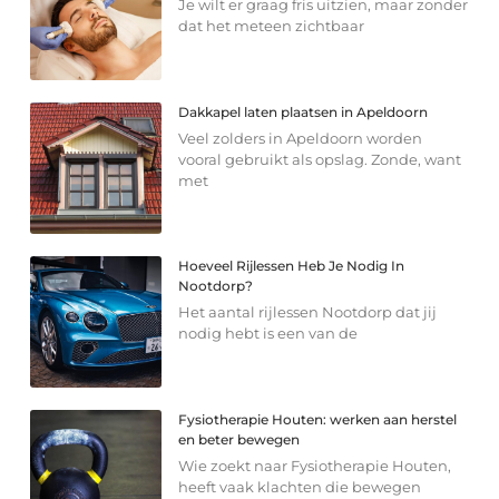
Je wilt er graag fris uitzien, maar zonder
dat het meteen zichtbaar
Dakkapel laten plaatsen in Apeldoorn
Veel zolders in Apeldoorn worden
vooral gebruikt als opslag. Zonde, want
met
Hoeveel Rijlessen Heb Je Nodig In
Nootdorp?
Het aantal rijlessen Nootdorp dat jij
nodig hebt is een van de
Fysiotherapie Houten: werken aan herstel
en beter bewegen
Wie zoekt naar Fysiotherapie Houten,
heeft vaak klachten die bewegen