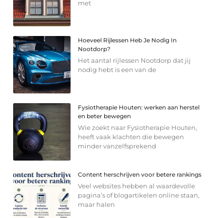
met
Hoeveel Rijlessen Heb Je Nodig In
Nootdorp?
Het aantal rijlessen Nootdorp dat jij
nodig hebt is een van de
Fysiotherapie Houten: werken aan herstel
en beter bewegen
Wie zoekt naar Fysiotherapie Houten,
heeft vaak klachten die bewegen
minder vanzelfsprekend
Content herschrijven voor betere rankings
Veel websites hebben al waardevolle
pagina’s of blogartikelen online staan,
maar halen