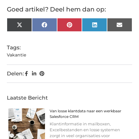
Goed artikel? Deel hem dan op:
X
Facebook
Pinterest
LinkedIn
Email
(Twitter)
Tags:
Vakantie
Delen:
Laatste Bericht
Van losse klantdata naar een werkbaar
Salesforce CRM
Klantinformatie in mailboxen,
Excelbestanden en losse systemen
zorgt in veel organisaties voor