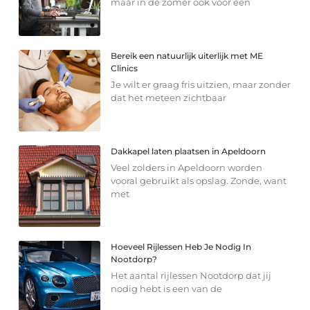
maar in de zomer ook voor een
Bereik een natuurlijk uiterlijk met ME
Clinics
Je wilt er graag fris uitzien, maar zonder
dat het meteen zichtbaar
Dakkapel laten plaatsen in Apeldoorn
Veel zolders in Apeldoorn worden
vooral gebruikt als opslag. Zonde, want
met
Hoeveel Rijlessen Heb Je Nodig In
Nootdorp?
Het aantal rijlessen Nootdorp dat jij
nodig hebt is een van de