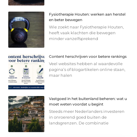
Fysiotherapie Houten: werken aan herstel
en beter bewegen
Wie zoekt naar Fysiotherapie Houten,
heeft vaak klachten die bewegen
minder vanzelfsprekend
Content herschrijven voor betere rankings
Veel websites hebben al waardevolle
pagina’s of blogartikelen online staan,
maar halen
Vastgoed in het buitenland beheren: wat u
moet weten voordat u begint
Steeds meer Nederlanders investeren
in onroerend goed buiten de
landsgrenzen. De combinatie