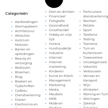
Eten en drinken
Particuliere
Categorieën
Financieel
dienstverlenin
Fotografie
Rechten
Aanbiedingen
Gezondheid
Relatie
Alarmsysteem
Groothandel
Sport
Architectuur
Hobby en vrije
Telefonie
Attracties
tijd
Testing
Auto’s en
Horeca
Toerisme
Motoren
Huishoudelijk
Tuin en
Banen en
Industrie
buitenleven
opleidingen
Internet
Tweewielers
Beauty en
Internet
Uncategorized
verzorging
marketing
Vakantie
Bedrijven
Kinderen
Verbouwen
Bloemen
Kunst en Kitsch
Vervoer en
Blog
Management
transport
Boeken en
Marketing
Wijn
Tijdschriften
Media
Winkelen
Cadeau
Meubels
Woning en Tui
Dienstverlening
MKB
Woningen
Dieren
Mode en
Zakelijk
Electronica en
Kleding
Zakelijke