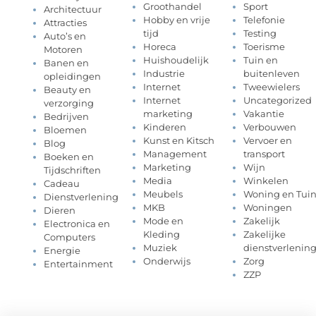
Groothandel
Sport
Architectuur
Hobby en vrije
Telefonie
Attracties
tijd
Testing
Auto’s en
Horeca
Toerisme
Motoren
Huishoudelijk
Tuin en
Banen en
Industrie
buitenleven
opleidingen
Internet
Tweewielers
Beauty en
Internet
Uncategorized
verzorging
marketing
Vakantie
Bedrijven
Kinderen
Verbouwen
Bloemen
Kunst en Kitsch
Vervoer en
Blog
Management
transport
Boeken en
Marketing
Wijn
Tijdschriften
Media
Winkelen
Cadeau
Meubels
Woning en Tui
Dienstverlening
MKB
Woningen
Dieren
Mode en
Zakelijk
Electronica en
Kleding
Zakelijke
Computers
Muziek
dienstverlenin
Energie
Onderwijs
Zorg
Entertainment
ZZP