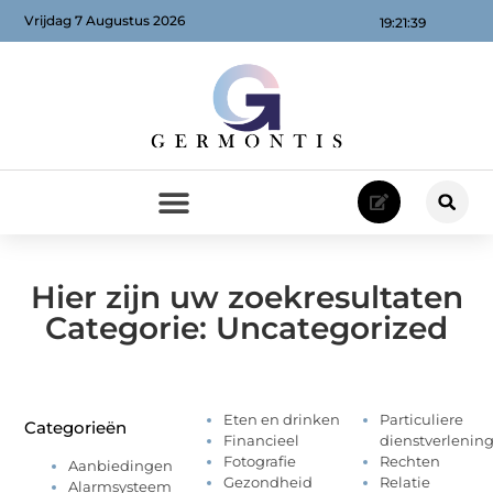
Vrijdag 7 Augustus 2026
19:21:39
Hier zijn uw zoekresultaten
Categorie: Uncategorized
Eten en drinken
Particuliere
Categorieën
Financieel
dienstverlenin
Fotografie
Rechten
Aanbiedingen
Gezondheid
Relatie
Alarmsysteem