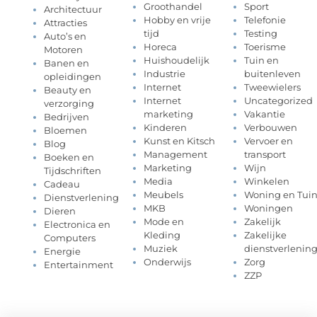
Groothandel
Sport
Architectuur
Hobby en vrije
Telefonie
Attracties
tijd
Testing
Auto’s en
Horeca
Toerisme
Motoren
Huishoudelijk
Tuin en
Banen en
Industrie
buitenleven
opleidingen
Internet
Tweewielers
Beauty en
Internet
Uncategorized
verzorging
marketing
Vakantie
Bedrijven
Kinderen
Verbouwen
Bloemen
Kunst en Kitsch
Vervoer en
Blog
Management
transport
Boeken en
Marketing
Wijn
Tijdschriften
Media
Winkelen
Cadeau
Meubels
Woning en Tui
Dienstverlening
MKB
Woningen
Dieren
Mode en
Zakelijk
Electronica en
Kleding
Zakelijke
Computers
Muziek
dienstverlenin
Energie
Onderwijs
Zorg
Entertainment
ZZP