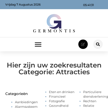
Vrijdag 7 Augustus 2026
05:41:31
Hier zijn uw zoekresultaten
Categorie: Attracties
Eten en drinken
Particuliere
Categorieën
Financieel
dienstverlenin
Fotografie
Rechten
Aanbiedingen
Gezondheid
Relatie
Alarmsysteem