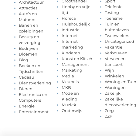
Groothandel
Sport
Architectuur
Hobby en vrije
Telefonie
Attracties
tijd
Testing
Auto’s en
Horeca
Toerisme
Motoren
Huishoudelijk
Tuin en
Banen en
Industrie
buitenleven
opleidingen
Internet
Tweewielers
Beauty en
Internet
Uncategorized
verzorging
marketing
Vakantie
Bedrijven
Kinderen
Verbouwen
Bloemen
Kunst en Kitsch
Vervoer en
Blog
Management
transport
Boeken en
Marketing
Wijn
Tijdschriften
Media
Winkelen
Cadeau
Meubels
Woning en Tui
Dienstverlening
MKB
Woningen
Dieren
Mode en
Zakelijk
Electronica en
Kleding
Zakelijke
Computers
Muziek
dienstverlenin
Energie
Onderwijs
Zorg
Entertainment
ZZP