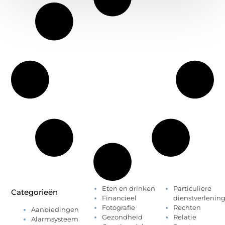
Eten en drinken
Particuliere
Categorieën
Financieel
dienstverlenin
Fotografie
Rechten
Aanbiedingen
Gezondheid
Relatie
Alarmsysteem