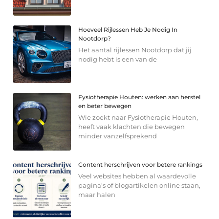
Hoeveel Rijlessen Heb Je Nodig In
Nootdorp?
Het aantal rijlessen Nootdorp dat jij
nodig hebt is een van de
Fysiotherapie Houten: werken aan herstel
en beter bewegen
Wie zoekt naar Fysiotherapie Houten,
heeft vaak klachten die bewegen
minder vanzelfsprekend
Content herschrijven voor betere rankings
Veel websites hebben al waardevolle
pagina’s of blogartikelen online staan,
maar halen