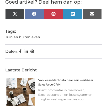
Goed artikel? Deel hem dan op:
X
Facebook
Pinterest
LinkedIn
Email
(Twitter)
Tags:
Tuin en buitenleven
Delen:
Laatste Bericht
Van losse klantdata naar een werkbaar
Salesforce CRM
Klantinformatie in mailboxen,
Excelbestanden en losse systemen
zorgt in veel organisaties voor