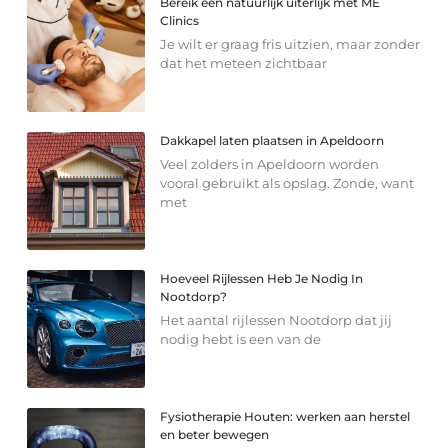
Bereik een natuurlijk uiterlijk met ME
Clinics
Je wilt er graag fris uitzien, maar zonder
dat het meteen zichtbaar
Dakkapel laten plaatsen in Apeldoorn
Veel zolders in Apeldoorn worden
vooral gebruikt als opslag. Zonde, want
met
Hoeveel Rijlessen Heb Je Nodig In
Nootdorp?
Het aantal rijlessen Nootdorp dat jij
nodig hebt is een van de
Fysiotherapie Houten: werken aan herstel
en beter bewegen