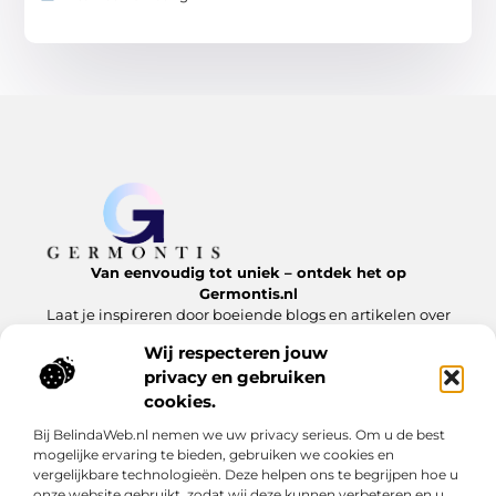
Van eenvoudig tot uniek – ontdek het op
Germontis.nl
Laat je inspireren door boeiende blogs en artikelen over
alles wat het leven te bieden heeft.
Wij respecteren jouw
privacy en gebruiken
Bericht categorie
cookies.
Bij BelindaWeb.nl nemen we uw privacy serieus. Om u de best
mogelijke ervaring te bieden, gebruiken we cookies en
Onze informatie
vergelijkbare technologieën. Deze helpen ons te begrijpen hoe u
onze website gebruikt, zodat wij deze kunnen verbeteren en u