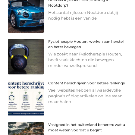
Nootdorp?
Het aantal rijlessen Nootdorp dat jij
nodig hebt is een van de
Fysiotherapie Houten: werken aan herstel
en beter bewegen
Wie zoekt naar Fysiotherapie Houten,
heeft vaak klachten die bewegen
minder vanzelfsprekend
Content herschrijven voor betere rankings
Veel websites hebben al waardevolle
pagina’s of blogartikelen online staan,
maar halen
Vastgoed in het buitenland beheren: wat u
moet weten voordat u begint