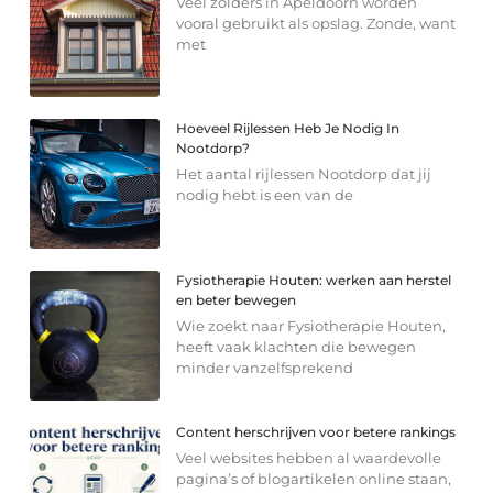
Veel zolders in Apeldoorn worden
vooral gebruikt als opslag. Zonde, want
met
Hoeveel Rijlessen Heb Je Nodig In
Nootdorp?
Het aantal rijlessen Nootdorp dat jij
nodig hebt is een van de
Fysiotherapie Houten: werken aan herstel
en beter bewegen
Wie zoekt naar Fysiotherapie Houten,
heeft vaak klachten die bewegen
minder vanzelfsprekend
Content herschrijven voor betere rankings
Veel websites hebben al waardevolle
pagina’s of blogartikelen online staan,