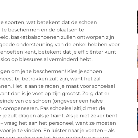
eke sporten, wat betekent dat de schoen
te beschermen en de plaatsen te
eld, basketbalschoenen zullen ontworpen zijn
n goede ondersteuning van de enkel hebben voor
hoeften kent, betekent dat je efficiënter kunt
isico op blessures al verminderd hebt.
agen om je te beschermen! Kies je schoen
meest bij betrokken zult zijn, want het zal
n. Het is aan te raden je maat voor schoeisel
ant dan is je voet op zijn grootst. Zorg dat er
iteinde van de schoen (ongeveer een halve
 compenseren. Pas schoeisel altijd met de
e zult dragen als je traint. Als je niet zeker bent
 – vraag het aan het personeel, want ze moeten
or je te vinden. En luister naar je voeten – als
an een ander paar tot je de perfecte pasvorm