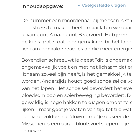
Veelgestelde vragen
Inhoudsopgave:
De nummer één moordenaar bij mensen is stress
met stress te maken heeft, maar laten we daar 
je van punt A naar punt B vervoert. Heb je een 
de kans groter dat je ongemakken bij het lop
lichaam bepaalde reacties op die meer energie
Bovendien schreeuwt je geest “dit is ongemakkel
ongemakkelijk voelt en met het lichaam dat ex
lichaam zoveel pijn heeft, is het gemakkelijk
worden. Anderzijds houdt goed schoeisel de vo
van het lopen. Het schoeisel bevordert het eve
bloedsomloop en spierbeweging bevordert. Dit 
geweldig is hoge hakken te dragen omdat ze 
lijken – maar geef je voeten van tijd tot tijd w
dan voor voldoende ‘down time’ (excuseer de 
Misschien is een dagje blootsvoets lopen in je 
te geven.