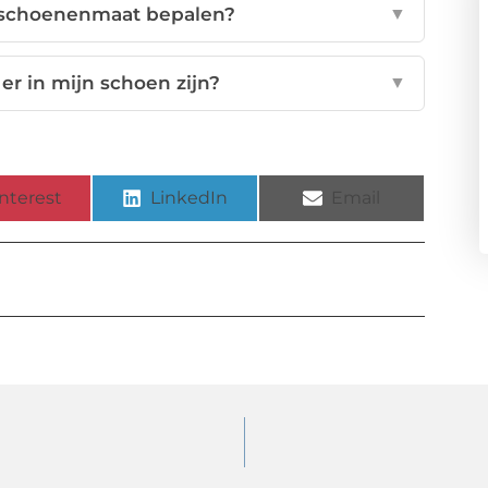
 schoenenmaat bepalen?
▼
r in mijn schoen zijn?
▼
nterest
LinkedIn
Email