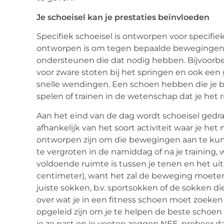
Je schoeisel kan je prestaties beïnvloeden
Specifiek schoeisel is ontworpen voor specifi
ontworpen is om tegen bepaalde bewegingen 
ondersteunen die dat nodig hebben. Bijvoorbe
voor zware stoten bij het springen en ook ee
snelle wendingen. Een schoen hebben die je be
spelen of trainen in de wetenschap dat je het r
Aan het eind van de dag wordt schoeisel gedr
afhankelijk van het soort activiteit waar je het 
ontworpen zijn om die bewegingen aan te kunne
te vergroten in de namiddag of na je training, w
voldoende ruimte is tussen je tenen en het u
centimeter), want het zal de beweging moeten
juiste sokken, b.v. sportsokken of de sokken die j
over wat je in een fitness schoen moet zoeken
opgeleid zijn om je te helpen de beste schoen vo
je ze past en je voeten zeggen NEE, probeer d