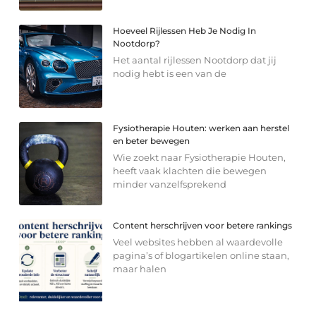
Hoeveel Rijlessen Heb Je Nodig In
Nootdorp?
Het aantal rijlessen Nootdorp dat jij
nodig hebt is een van de
Fysiotherapie Houten: werken aan herstel
en beter bewegen
Wie zoekt naar Fysiotherapie Houten,
heeft vaak klachten die bewegen
minder vanzelfsprekend
Content herschrijven voor betere rankings
Veel websites hebben al waardevolle
pagina’s of blogartikelen online staan,
maar halen