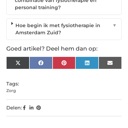
combinatie van fysiotherapie en
personal training?
Hoe begin ik met fysiotherapie in
▼
Amsterdam Zuid?
Goed artikel? Deel hem dan op:
X
Facebook
Pinterest
LinkedIn
Email
(Twitter)
Tags:
Zorg
Delen: