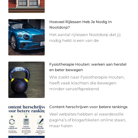
Hoeveel Rijlessen Heb Je Nodig In
Nootdorp?
Het aantal rijlessen Nootdorp dat jij
nodig hebt is een van de
Fysiotherapie Houten: werken aan herstel
en beter bewegen
Wie zoekt naar Fysiotherapie Houten,
heeft vaak klachten die bewegen
minder vanzelfsprekend
Content herschrijven voor betere rankings
Veel websites hebben al waardevolle
pagina’s of blogartikelen online staan,
maar halen