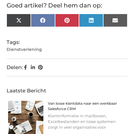
Goed artikel? Deel hem dan op:
X
Facebook
Pinterest
LinkedIn
Email
(Twitter)
Tags:
Dienstverlening
Delen:
Laatste Bericht
Van losse klantdata naar een werkbaar
Salesforce CRM
Klantinformatie in mailboxen,
Excelbestanden en losse systemen
zorgt in veel organisaties voor